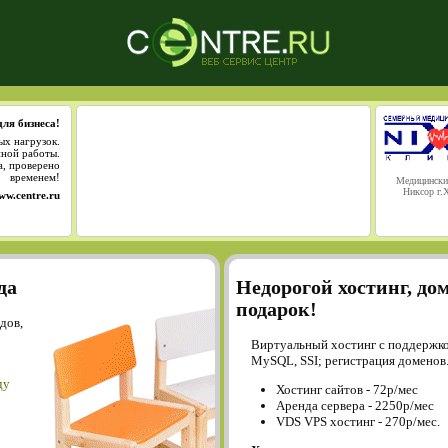
для бизнеса!
ых нагрузок.
йной работы.
а, проверено
временем!
Медицински
Никсор г.
ww.centre.ru
да
Недорогой хостинг, до
подарок!
дов,
Виртуальный хостинг с поддержко
MySQL, SSI; регистрация доменов
ду
Хостинг сайтов - 72р/мес
Аренда сервера - 2250р/мес
VDS VPS хостинг - 270р/мес.