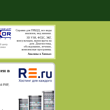
Справки для ГИБДД, все виды
анализов, мед книжки.
3D УЗИ, ФГДС, ЭКГ,
консультации, вызов врача на
дом. Диагностика,
й центр
обследование, лечение,
Химки
комплексные программы.
Анализы в Химках
мен в
й PHP,
.