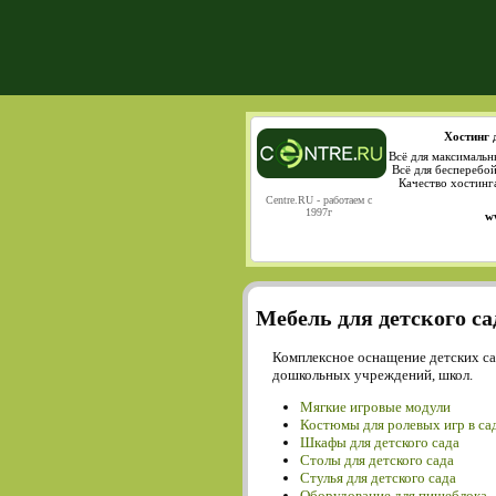
Хостинг 
Всё для максимальн
Всё для бесперебо
Качество хостинг
Centre.RU - работаем с
1997г
w
Мебель для детского са
Комплексное оснащение детских са
дошкольных учреждений, школ.
Мягкие игровые модули
Костюмы для ролевых игр в са
Шкафы для детского сада
Столы для детского сада
Cтулья для детского сада
Оборудование для пищеблока